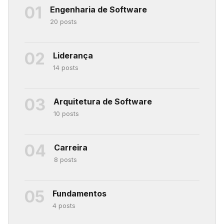
01
Engenharia de Software
20 posts
02
Liderança
14 posts
03
Arquitetura de Software
10 posts
04
Carreira
8 posts
05
Fundamentos
4 posts