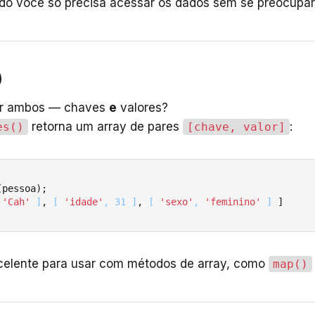
ndo você só precisa acessar os dados sem se preocupa
)
ser ambos — chaves
e
valores?
retorna um array de pares
:
es()
[chave, valor]
(pessoa);

 
'Cah'
 ]
, 
[ 
'idade'
, 31 ]
, 
[ 
'sexo'
, 
'feminino'
 ]
 ]
celente para usar com métodos de array, como
map()