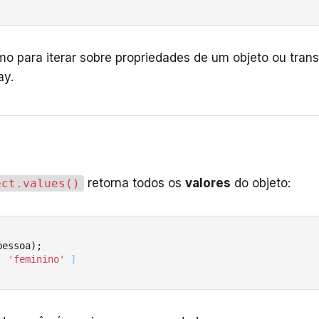
mo para iterar sobre propriedades de um objeto ou tran
ay.
retorna todos os
valores
do objeto:
ect.values()
pessoa);

, 
'feminino'
 ]