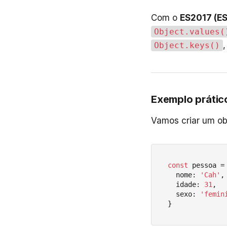
Com o
ES2017 (ES
Object.values(
,
Object.keys()
Exemplo prátic
Vamos criar um ob
const
 pessoa = 
  nome: 
'Cah'
,

  idade: 
31
,

  sexo: 
'femin
}