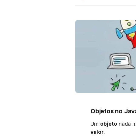
Objetos no Jav
Um
objeto
nada m
valor
.