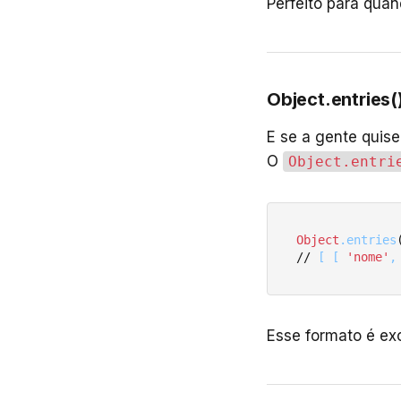
Perfeito para qua
Object.entries(
E se a gente qui
O
Object.entri
Object
.entries
// 
[ [ 
'nome'
,
Esse formato é ex