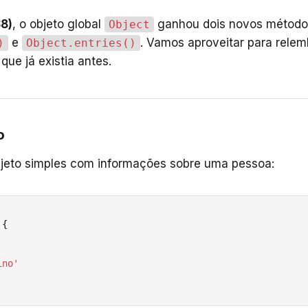
8)
, o objeto global
ganhou dois novos métodos
Object
e
. Vamos aproveitar para rele
)
Object.entries()
 que já existia antes.
o
jeto simples com informações sobre uma pessoa:
{

ino'