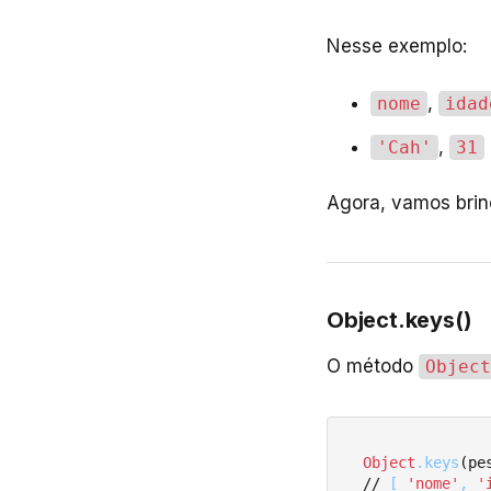
Nesse exemplo:
,
nome
idad
,
'Cah'
31
Agora, vamos brin
Object.keys()
O método
Object
Object
.keys
(pes
// 
[ 
'nome'
, 
'