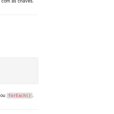
r com as chaves.
ou
.
forEach()