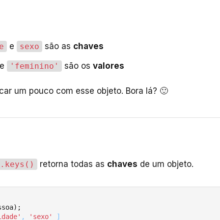
e
são as
chaves
e
sexo
e
são os
valores
'feminino'
car um pouco com esse objeto. Bora lá? 🙂
retorna todas as
chaves
de um objeto.
.keys()
soa);

idade'
, 
'sexo'
 ]