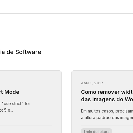
ia de Software
JAN 1, 2017
ct Mode
Como remover widt
das imagens do Wo
"use strict" foi
 5 e...
Em muitos casos, precisa
a altura padrão das image
1 min de leitura