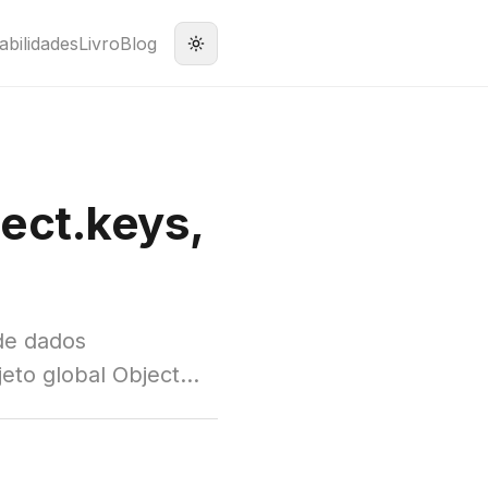
abilidades
Livro
Blog
ect.keys,
de dados
to global Object...