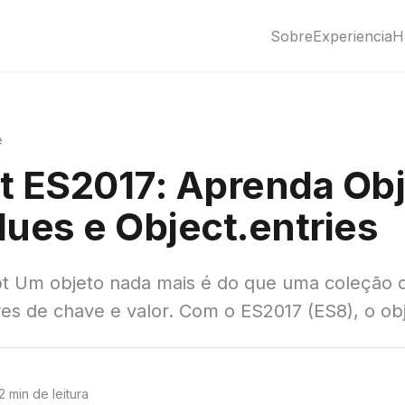
Sobre
Experiencia
H
e
t ES2017: Aprenda Obj
lues e Object.entries
pt Um objeto nada mais é do que uma coleção 
 de chave e valor. Com o ES2017 (ES8), o obje
2 min de leitura