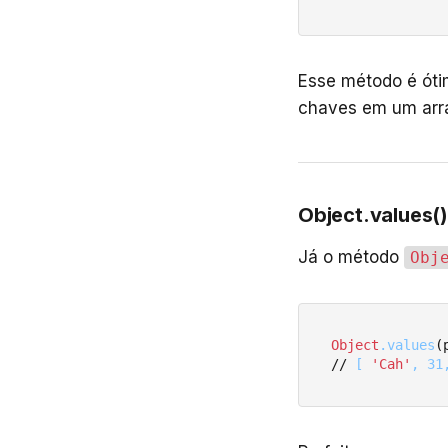
Esse método é óti
chaves em um arr
Object.values()
Já o método
Obj
Object
.values
(
// 
[ 
'Cah'
, 31